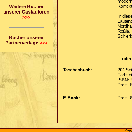
moderne
Kontext
Weitere Bücher
unserer Gastautoren
In dies
>>>
Lautent
Nordha
Roßla,
Schierk
Bücher unserer
Partnerverlage
>>>
oder
Taschenbuch:
204 Sei
Farbsei
ISBN: 
Preis: 
E-Book:
Preis: 
Copy