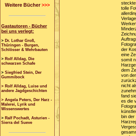
steckte
Weitere Bücher
>>>
tolle F
allerdi
Verlage
Werken.
Gastautoren - Bücher
Minderz
bei uns verlegt:
Zeichnu
Auftrag
>
Dr. Lothar Groß,
Fotogra
Thüringen - Burgen,
der Kos
Schlösser & Wehrbauten
eine Ze
>
Rolf Alldag, Die
somit n
schwarzen Schafe
Harzges
dem Zei
>
Siegfried Stein, Der
von den
Gummibock
zurückz
nicht a
> Rolf Alldag, Luise und
zunehme
andere Jagdgeschichten
fand si
> Angela Peters, Der Harz -
es die 
Malerei, Lyrik und
Fotogra
Wissenswertes
künstle
bin der
>
Ralf Pochadt, Asturien -
Harzreg
Sierra del Sueve
Vergess
gesamme