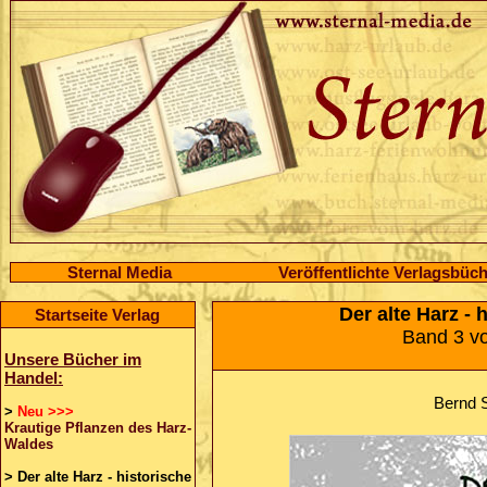
Sternal Media
Veröffentlichte Verlagsbüc
Der alte Harz - 
Startseite Verlag
Band 3 vo
Unsere Bücher im
Handel:
Bernd S
>
Neu >>>
Krautige Pflanzen des Harz-
Waldes
>
Der alte Harz - historische