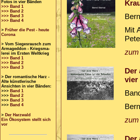
Krau
Fotos in vier Bänden
>>> Band 1
>>> Band 2
Bern
>>> Band 3
>>> Band 4
Mit 
>
Früher die Pest - heute
Corona
Pete
>
Vom Siegesrausch zum
Armageddon - Kriegsma-
zum
lerei im Ersten Weltkrieg
>>> Band 1
>>> Band 2
>>> Band 3
Der 
> Der romantische Harz -
vie
Alte künstlerische
Ansichten in vier Bänden:
>>>
Band 1
Band
>>>
Band 2
>>>
Band 3
Bern
>>>
Band 4
>
Der Harzwald
zum
Ein Ökosystem stellt sich
vor
Der 