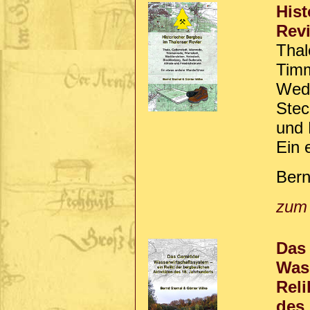
Hist
Revi
Thal
Timm
Wedd
Stec
und 
Ein 
Bern
zum
Das
Wass
Reli
des 