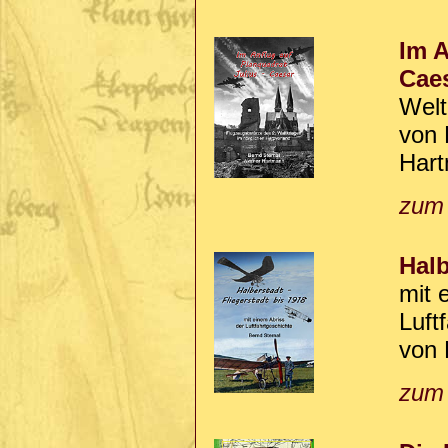
Im A
Cae
Welt
von 
Hart
zum
Halb
mit 
Luft
von 
zum