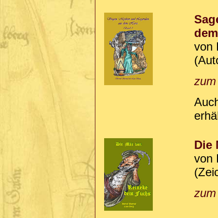
Sag
dem
von 
(Aut
zum 
Auch
erhäl
Die
von 
(Zei
zum