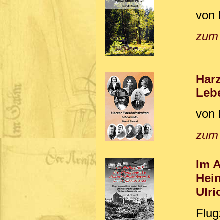
von 
zum
Harz
Leb
von 
zum
Im A
Hein
Ulri
Flug