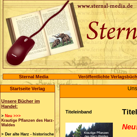
Sternal Media
Veröffentlichte Verlagsbüc
Uns
Startseite Verlag
Unsere Bücher im
Handel:
Tite
Titeleinband
>
Neu >>>
Krautige Pflanzen des Harz-
Waldes
Neu
>
Der alte Harz - historische