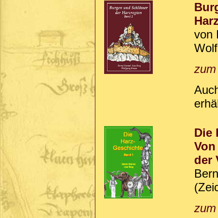
Burg
Harz
von 
Wolf
zum
Auch
erhäl
Die 
Von 
der
Bern
(Zei
zum