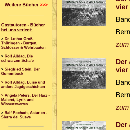
Weitere Bücher
>>>
vie
Band
Gastautoren - Bücher
bei uns verlegt:
Bern
>
Dr. Lothar Groß,
zum
Thüringen - Burgen,
Schlösser & Wehrbauten
>
Rolf Alldag, Die
Der 
schwarzen Schafe
vie
>
Siegfried Stein, Der
Gummibock
Band
> Rolf Alldag, Luise und
andere Jagdgeschichten
Bern
> Angela Peters, Der Harz -
Malerei, Lyrik und
Wissenswertes
zum
>
Ralf Pochadt, Asturien -
Sierra del Sueve
Der 