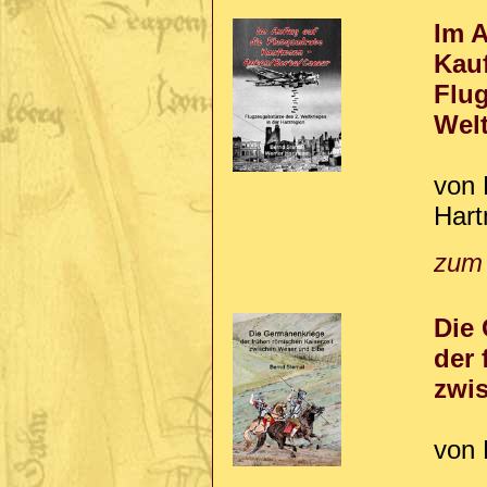
Im A
Kau
Flug
Welt
von 
Hart
zum
Die
der 
zwi
von 