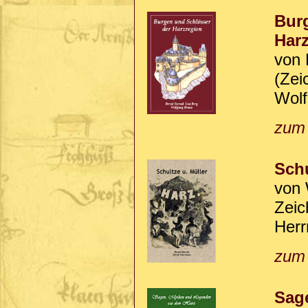
Burg
Harz
von 
(Zei
Wolf
zum
Schu
von 
Zeic
Her
zum
Sag