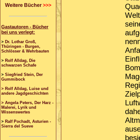
Quad
Weitere Bücher
>>>
Welt
sein
Gastautoren - Bücher
aufge
bei uns verlegt:
nenn
>
Dr. Lothar Groß,
Thüringen - Burgen,
Anfa
Schlösser & Wehrbauten
Einf
>
Rolf Alldag, Die
schwarzen Schafe
Bomb
>
Siegfried Stein, Der
Magd
Gummibock
Regi
> Rolf Alldag, Luise und
Ziel
andere Jagdgeschichten
Luft
> Angela Peters, Der Harz -
Malerei, Lyrik und
dahe
Wissenswertes
Altm
>
Ralf Pochadt, Asturien -
Sierra del Sueve
ause
besi