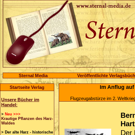
Sternal Media
Veröffentlichte Verlagsbüc
Im Anflug auf
Startseite Verlag
Flugzeugabstürze im 2. Weltkrie
Unsere Bücher im
Handel:
Bern
>
Neu >>>
Krautige Pflanzen des Harz-
Har
Waldes
Der 
>
Der alte Harz - historische