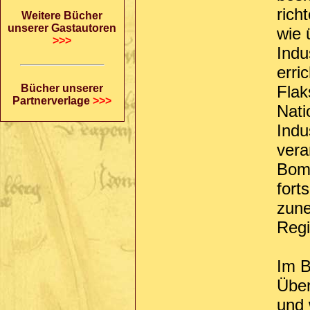
rich
Weitere Bücher
unserer Gastautoren
wie 
>>>
Indu
erri
Bücher unserer
Flak
Partnerverlage
>>>
Nati
Indu
vera
Bomb
fort
zune
Regi
Im B
Über
und 