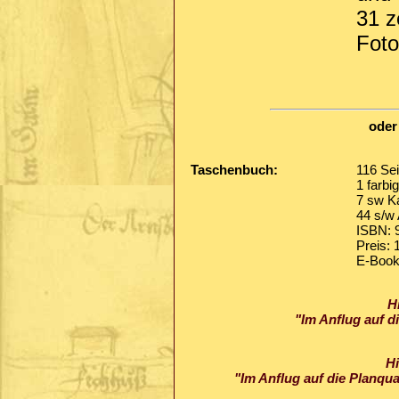
31 z
Foto
oder
Taschenbuch:
116 Sei
1 farbi
7 sw Ka
44 s/w
ISBN: 
Preis: 
E-Book
H
"Im Anflug auf d
H
"Im Anflug auf die Planqu