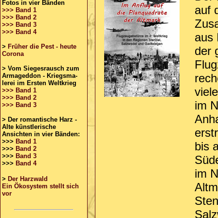
Fotos in vier Bänden
auf 
>>> Band 1
>>> Band 2
Zus
>>> Band 3
>>> Band 4
aus 
>
Früher die Pest - heute
der 
Corona
Flug
>
Vom Siegesrausch zum
rech
Armageddon - Kriegsma-
lerei im Ersten Weltkrieg
viel
>>> Band 1
>>> Band 2
im N
>>> Band 3
Anha
> Der romantische Harz -
Alte künstlerische
erst
Ansichten in vier Bänden:
>>>
Band 1
bis 
>>>
Band 2
>>>
Band 3
Süde
>>>
Band 4
im N
>
Der Harzwald
Altm
Ein Ökosystem stellt sich
vor
Sten
Salz