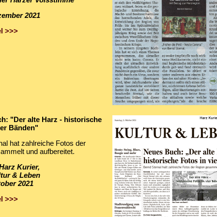
zember 2021
l >>>
: "Der alte Harz - historische
ier Bänden"
al hat zahlreiche Fotos der
ammelt und aufbereitet.
 Harz Kurier,
ltur & Leben
tober 2021
l >>>