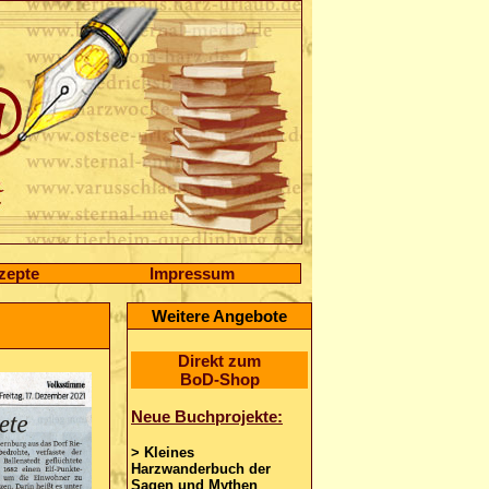
zepte
Impressum
Weitere Angebote
Direkt zum
BoD-Shop
Neue Buchprojekte:
> Kleines
Harzwanderbuch der
Sagen und Mythen