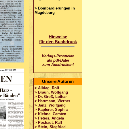
> Bombardierungen in
Magdeburg
Hinweise
für den Buchdruck
Verlags-Prospekte
als pdf-Datei
zum Ausdrucken!
Unsere Autoren
> Alldag, Rolf
> Braun, Wolfgang
> Dr. Groß, Lothar
> Hartmann, Werner
> Janz, Wolfgang
> Kapferer, Sophia
> Kiehne, Carsten
> Peters, Angela
> Pochadt, Ralf
> Stein, Siegfried