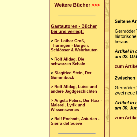
Weitere Bücher
>>>
Seltene An
Gastautoren - Bücher
Gernröder V
bei uns verlegt:
historisch
>
Dr. Lothar Groß,
heraus.
Thüringen - Burgen,
Schlösser & Wehrbauten
Artikel in
am 02. Ok
>
Rolf Alldag, Die
schwarzen Schafe
zum Artike
>
Siegfried Stein, Der
Gummibock
Zwischen 
> Rolf Alldag, Luise und
Gernröder V
andere Jagdgeschichten
zwei neue 
> Angela Peters, Der Harz -
Artikel in
Malerei, Lyrik und
am 30. Jun
Wissenswertes
zum Artike
>
Ralf Pochadt, Asturien -
Sierra del Sueve