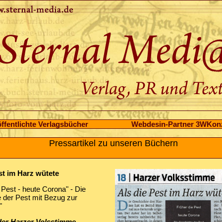
ffentlichte Verlagsbücher
Webdesin-Partner 3WKon
Pressartikel zu unseren Büchern
st im Harz wütete
 Pest - heute Corona" - Die
 der Pest mit Bezug zur
"
 der Harzer Volsstimme