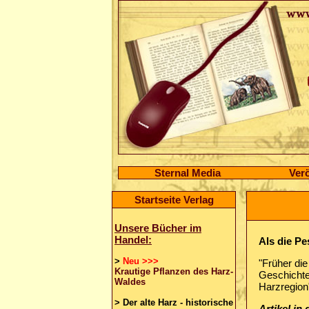
Sternal Media
Verö
Startseite Verlag
Unsere Bücher im
Handel:
Als die Pe
>
Neu >>>
"Früher die
Krautige Pflanzen des Harz-
Geschichte
Waldes
Harzregion
>
Der alte Harz - historische
Artikel in