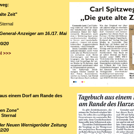
zweg:
lte Zeit"
Sternal
 General-Anzeiger am 16./17. Mai
0/20
l >>>
aus einem Dorf am Rande des
ten Zone"
 Sternal
 der Neuen Wernigeröder Zeitung
2/20