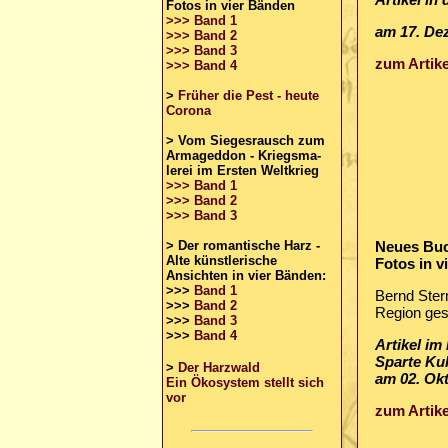
Fotos in vier Bänden
>>> Band 1
am 17. De
>>> Band 2
>>> Band 3
zum Artike
>>> Band 4
>
Früher die Pest - heute
Corona
>
Vom Siegesrausch zum
Armageddon - Kriegsma-
lerei im Ersten Weltkrieg
>>> Band 1
>>> Band 2
>>> Band 3
> Der romantische Harz -
Neues Buch
Alte künstlerische
Fotos in v
Ansichten in vier Bänden:
>>>
Band 1
Bernd Stern
>>>
Band 2
Region ges
>>>
Band 3
>>>
Band 4
Artikel im
Sparte Ku
>
Der Harzwald
am 02. Ok
Ein Ökosystem stellt sich
vor
zum Artike