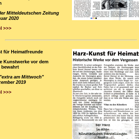
n
 der Mitteldeutschen Zeitung
nuar 2020
l >>>
t für Heimatfreunde
he Kunstwerke vor dem
 bewahrt
 "extra am Mittwoch"
zember 2019
l >>>