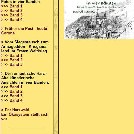
Fotos in vier Bänden
>>> Band 1
>>> Band 2
>>> Band 3
>>> Band 4
>
Früher die Pest - heute
Corona
>
Vom Siegesrausch zum
Armageddon - Kriegsma-
lerei im Ersten Weltkrieg
>>> Band 1
>>> Band 2
>>> Band 3
> Der romantische Harz -
Alte künstlerische
Ansichten in vier Bänden:
>>>
Band 1
>>>
Band 2
>>>
Band 3
>>>
Band 4
>
Der Harzwald
Ein Ökosystem stellt sich
vor