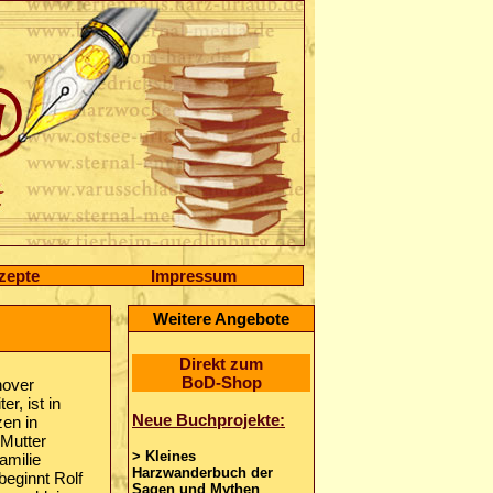
zepte
Impressum
Weitere Angebote
Direkt zum
BoD-Shop
nover
r, ist in
Neue Buchprojekte:
zen in
 Mutter
> Kleines
amilie
Harzwanderbuch der
eginnt Rolf
Sagen und Mythen