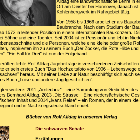
Alldag eine landwirtschaftliche Lehre in 
Ort am Deister bei Hannover, danach ist 
Kohlenbergwerk im Ruhrgebiet tätig.
Von 1958 bis 1966 arbeitet er als Bauarbe
Baubranche. Nach dem Studium der Bau
 ab 1972 in leitender Position in einem internationalen Baukonzern. 195
ei Söhne und eine Tochter. Seit 2004 ist er Pensionär und lebt in Nie
Lebensabschnitte und die Personen, welche eine kleine oder große Rol
lten, inspirierten ihn zu seinem Buch „Der Zocker, die Rote Hilde und
“. "Ein Fall für Drei" ist nun der Folgeband.
eröffentlichte Rolf Alldag Jagdbeiträge in verschiedenen Zeitschriften
te er sein erstes Buch "Das Hochzeitsfoto von 1906 – Lebenswege e
sachsen" heraus. Mit seiner Liebe zur Natur beschäftigt sich auch se
es Buch „Luise und andere Jagdgeschichten“.
gten weitere: 2011 „Arntedanz“ – eine Sammlung von Gedichten des
ers Bernhard Alldag, 2013 „Die Strasse – Eine niedersächsische Ges
afischem Inhalt und 2014 „Ivans Reise“ – ein Roman, der in einem klei
eginnt und in Nachkriegsdeutschland endet.
Bücher von Rolf Alldag in unserem Verlag
Die schwarzen Schafe
Erzählungen