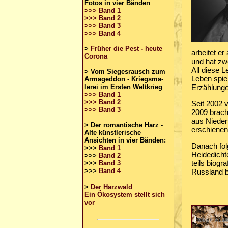
Fotos in vier Bänden
>>> Band 1
>>> Band 2
>>> Band 3
>>> Band 4
>
Früher die Pest - heute
arbeitet er
Corona
und hat zw
All diese 
>
Vom Siegesrausch zum
Leben spie
Armageddon - Kriegsma-
lerei im Ersten Weltkrieg
Erzählungen
>>> Band 1
>>> Band 2
Seit 2002 v
>>> Band 3
2009 brach
aus Nieder
> Der romantische Harz -
erschienen
Alte künstlerische
Ansichten in vier Bänden:
Danach fol
>>>
Band 1
Heidedicht
>>>
Band 2
teils biogr
>>>
Band 3
>>>
Band 4
Russland b
>
Der Harzwald
Ein Ökosystem stellt sich
vor