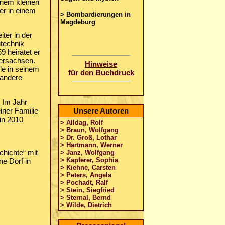
einem kleinen
er in einem
> Bombardierungen in
Magdeburg
iter in der
technik
9 heiratet er
dersachsen.
Hinweise
le in seinem
für den Buchdruck
 andere
. Im Jahr
iner Familie
Unsere Autoren
in 2010
> Alldag, Rolf
> Braun, Wolfgang
> Dr. Groß, Lothar
> Hartmann, Werner
chichte“ mit
> Janz, Wolfgang
> Kapferer, Sophia
ne Dorf in
> Kiehne, Carsten
> Peters, Angela
> Pochadt, Ralf
> Stein, Siegfried
> Sternal, Bernd
> Wilde, Dietrich