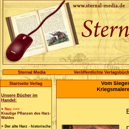
Sternal Media
Veröffentlichte Verlagsbüc
Vom Siege
Startseite Verlag
Kriegsmalere
Unsere Bücher im
Handel:
>
Neu >>>
Krautige Pflanzen des Harz-
Waldes
>
Der alte Harz - historische